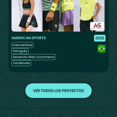
AMERICAN SPORTS
X
2025
Indumentaria
I
Portugués
Es
Desarrollo Web
|
Ecommerce
D
Tiendanube
T
VER TODOS LOS PROYECTOS